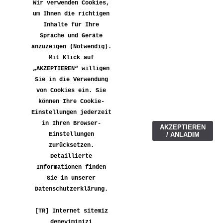
“BİR ENVER GÖKÇE
Wir verwenden Cookies,
VARDI”
um Ihnen die richtigen
Inhalte für Ihre
YENİ Ölen Bir Kültür Üzerine
Sprache und Geräte
Yazılar, Seçki 2, Bahar-Yaz
anzuzeigen (Notwendig).
2005,
Mit Klick auf
hazırlayan: OSMAN ÇUTSAY,
„AKZEPTIEREN“ willigen
Dünya Yay., İstanbul, sf.316-
Sie in die Verwendung
355.
von Cookies ein. Sie
können Ihre Cookie-
Sf. 316 :
Einstellungen jederzeit
Meyve Sevilmez Mi Ağabey?
in Ihren Browser-
AKZEPTIEREN
Sf. 323 :
Einstellungen
/ ANLADIM
Hayatı Seveceksiniz
zurücksetzen.
Detaillierte
Informationen finden
Sie in unserer
Datenschutzerklärung.
[TR] Internet sitemiz
deneyiminizi